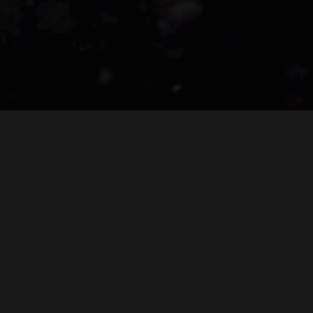
Infos - Blog
News
Photos & vidéos
Publications - Articles
Objectif Nature &