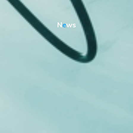
N
e
w
s