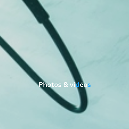
P
h
o
t
o
s
&
v
i
d
é
o
s